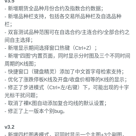
v3.5
- 新增期货全品种月份合约及指数合约数据；
- 新增品种栏支持，包括各交易所品种栏及自选品种
栏；
- 双盲测试品种范围可在自选合约/主连合约/全部合约之
间自主选择；
- 新增显示期间选择窗口热键（Ctrl+Z）；
- 新增"四图"内置页面，同时显示分时图及三个不同时间
周期的K线图；
- 快捷窗口（键盘精灵）添加了中文首字母检索支持；
- 优化了涨跌停板K线及开盘/收盘价相等的K线的显示；
- 修正了步进模式（Ctrl+左/右键）下，可能出现的十字
光标干扰问题；
- 取消了裸K图自动添加复合均线的默认设置；
- 修正了上一版本个别bug。
v3.2
- 新增四栏图表模式，可同时显示一个主图+3个副图，