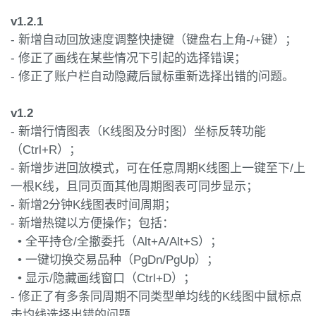
v1.2.1
- 新增自动回放速度调整快捷键（键盘右上角-/+键）；
- 修正了画线在某些情况下引起的选择错误；
- 修正了账户栏自动隐藏后鼠标重新选择出错的问题。
v1.2
- 新增行情图表（K线图及分时图）坐标反转功能
（Ctrl+R）；
- 新增步进回放模式，可在任意周期K线图上一键至下/上
一根K线，且同页面其他周期图表可同步显示；
- 新增2分钟K线图表时间周期；
- 新增热键以方便操作；包括：
• 全平持仓/全撤委托（Alt+A/Alt+S）；
• 一键切换交易品种（PgDn/PgUp）；
• 显示/隐藏画线窗口（Ctrl+D）；
- 修正了有多条同周期不同类型单均线的K线图中鼠标点
击均线选择出错的问题。