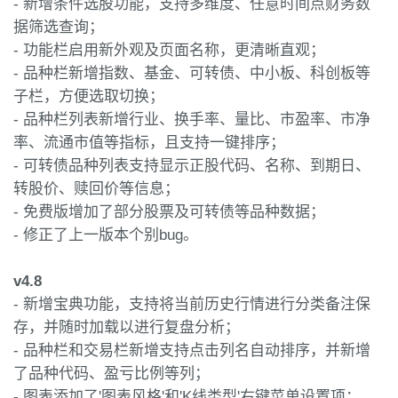
- 新增条件选股功能，支持多维度、任意时间点财务数
据筛选查询；
- 功能栏启用新外观及页面名称，更清晰直观；
- 品种栏新增指数、基金、可转债、中小板、科创板等
子栏，方便选取切换；
- 品种栏列表新增行业、换手率、量比、市盈率、市净
率、流通市值等指标，且支持一键排序；
- 可转债品种列表支持显示正股代码、名称、到期日、
转股价、赎回价等信息；
- 免费版增加了部分股票及可转债等品种数据；
- 修正了上一版本个别bug。
v4.8
- 新增宝典功能，支持将当前历史行情进行分类备注保
存，并随时加载以进行复盘分析；
- 品种栏和交易栏新增支持点击列名自动排序，并新增
了品种代码、盈亏比例等列；
- 图表添加了'图表风格'和'K线类型'右键菜单设置项；